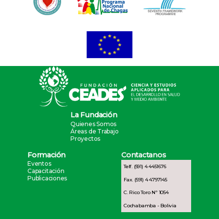
La Fundación
Quienes Somos
Áreas de Trabajo
Proyectos
Formación
Contactanos
Eventos
Telf. (591) 4 4451676
Capacitación
Publicaciones
Fax. (591) 4 4797145
C. Rico Toro Nº 1054
Cochabamba - Bolivia