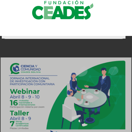
Inicio
Quienes somos
Áreas de trabajo
Proyectos
Trabaja con nosotros
Transparencia
Contáctos