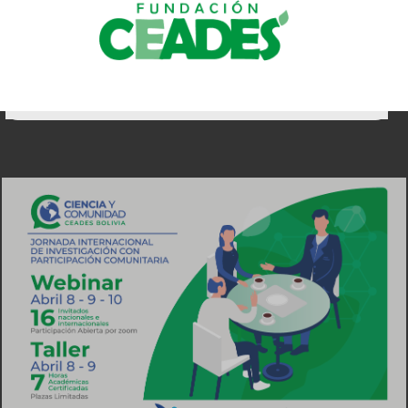
Inicio
Quienes somos
Áreas de trabajo
Proyectos
Trabaja con nosotros
Transparencia
Contáctos