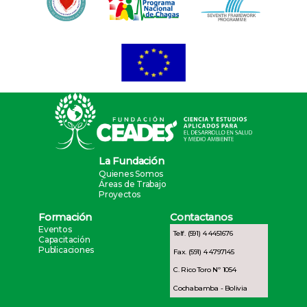
La Fundación
Quienes Somos
Áreas de Trabajo
Proyectos
Formación
Contactanos
Eventos
Telf. (591) 4 4451676
Capacitación
Publicaciones
Fax. (591) 4 4797145
C. Rico Toro Nº 1054
Cochabamba - Bolivia